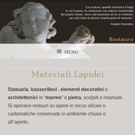
"La scultura, quando trasforma il luogo
in cui è posta, ha veramente una valenza testimoniale
del proprio tempo, riesce ad improntare di sé un contesto,
per arricchirlo di ulteriori stratificazioni di memoria."
Arnaldo Pomodoro
Restauro
MENU
SKIP TO CONTENT
Materiali Lapidei
Statuaria
,
bassorilievi
,
elementi decorativi
o
architettonici
in “
marmo
” o
pietra
, scolpiti o intarsiati.
Si operano restauri su opere in rocce silicee o
carbonatiche conservate in ambiente chiuso o
all’aperto.